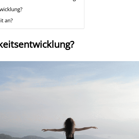
twicklung?
t an?
keitsentwicklung?